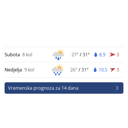
Subota
8 kol
27°
/
31°
8,9
3
Nedjelja
9 kol
26°
/
31°
10,5
3
Vremenska prognoza za 14 dana