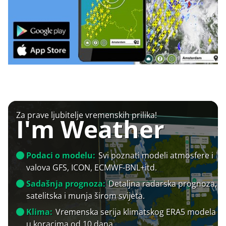
Za prave ljubitelje vremenskih prilika!
I'm Weather
Podaci o modelu:
Svi poznati modeli atmosfere i
valova GFS, ICON, ECMWF-BNL+itd.
Sadašnja prognoza:
Detaljna radarska prognoza,
satelitska i munja širom svijeta.
Klima:
Vremenska serija klimatskog ERA5 modela
u koracima od 10 dana.