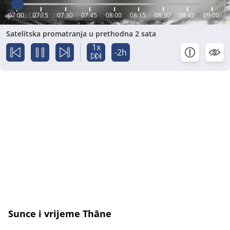
07:00
07:15
07:30
07:45
08:00
08:15
08:30
08:45
09:00
Satelitska promatranja u prethodna 2 sata
1x
-2h
Sunce i vrijeme Thāne