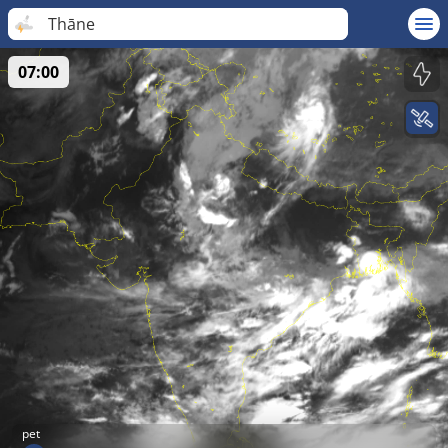
Thāne
07:00
pet