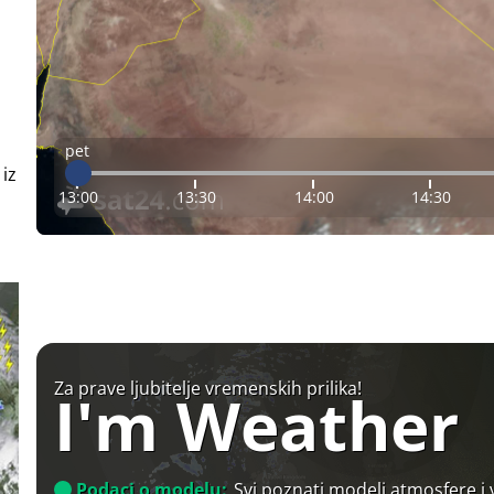
pet
 iz
13:00
13:30
14:00
14:30
Za prave ljubitelje vremenskih prilika!
I'm Weather
Podaci o modelu:
Svi poznati modeli atmosfere i 