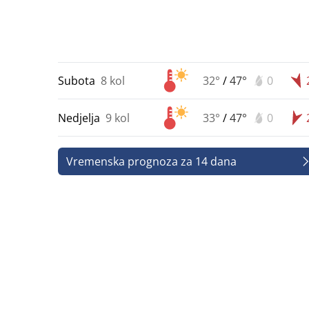
Subota
8 kol
32°
/
47°
0
Nedjelja
9 kol
33°
/
47°
0
Vremenska prognoza za 14 dana