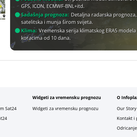
GFS, ICON, ECMWF-BNL+itd.
Sadašnja prognoza:
Detaljna radarska prognoza,
satelitska i munja širom svijeta.
Klima:
Vremenska serija klimatskog ERA5 modela
koracima od 10 dana.
Widgeti za vremensku prognozu
O Infopla
rm Sat24
Widgeti za vremensku prognozu
Our Story
at24
Kontakt i
Odricanje