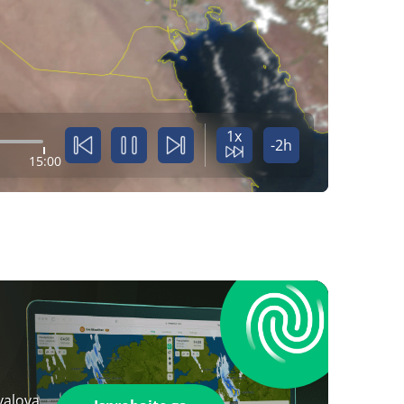
1x
-2h
15:00
valova