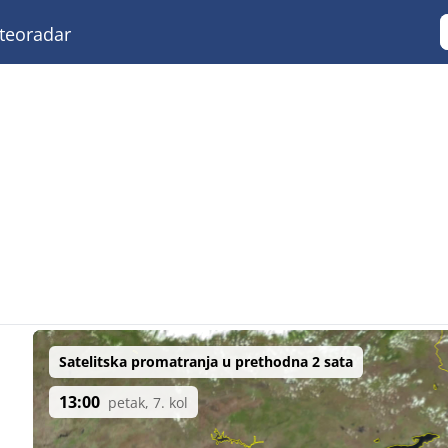
eoradar
Satelitska promatranja u prethodna 2 sata
13:00
petak, 7. kol