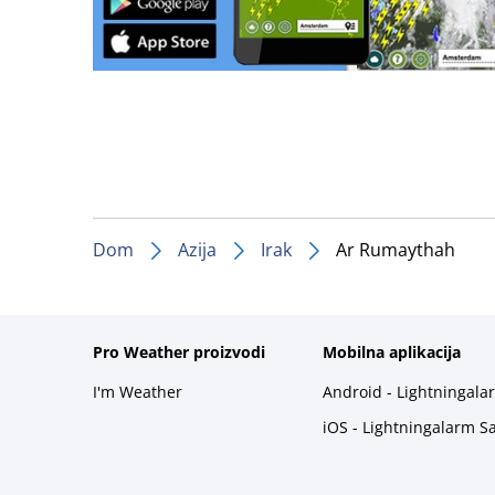
Dom
Azija
Irak
Ar Rumaythah
Pro Weather proizvodi
Mobilna aplikacija
I'm Weather
Android - Lightningala
iOS - Lightningalarm S