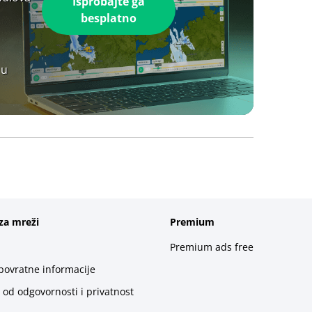
Isprobajte ga
besplatno
 u
za mreži
Premium
Premium ads free
 povratne informacije
 od odgovornosti i privatnost