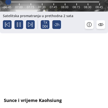
06:45
07:00
07:15
07:30
07:45
08:00
08:15
08:30
08:45
Satelitska promatranja u prethodna 2 sata
1x
-2h
Sunce i vrijeme Kaohsiung