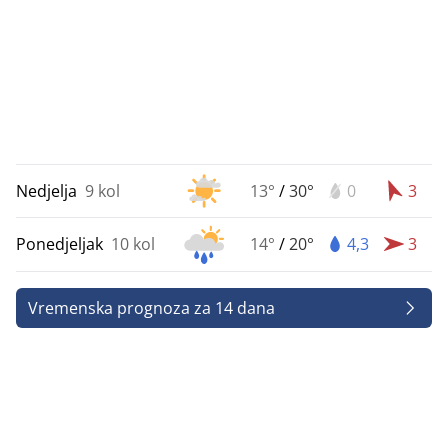
Nedjelja
9 kol
13°
/
30°
0
3
Ponedjeljak
10 kol
14°
/
20°
4,3
3
Vremenska prognoza za 14 dana