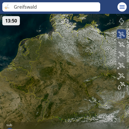
Greifswald
13:50
sub