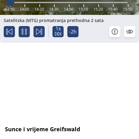
13:50
14:00
14:20
14:30
14:50
15:10
15:20
15:40
15:50
Satelitska (MTG) promatranja prethodna 2 sata
1x
-2h
Sunce i vrijeme Greifswald