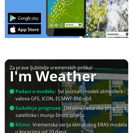
Za prave ljubitelje vremenskih prilika!
I'm Weather
Podaci o modelu:
Svi poznati modeli atmosfere i
valova GFS, ICON, ECMWF-BNL+itd.
Sadašnja prognoza:
Detaljna radarska prognoza,
satelitska i munja širom svijeta.
Klima:
Vremenska serija klimatskog ERA5 modela
u koracima od 10 dana.