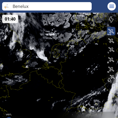
Benelux
01:40
ven.