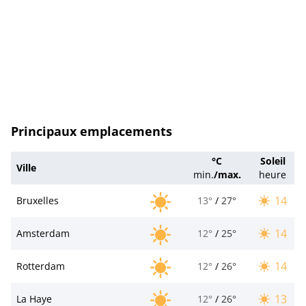
Principaux emplacements
°C
Soleil
Ville
min.
/
max.
heure
14
Bruxelles
13°
/
27°
14
Amsterdam
12°
/
25°
14
Rotterdam
12°
/
26°
13
La Haye
12°
/
26°