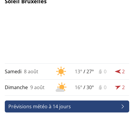
Soleil Bruxelles
Samedi
8 août
13°
/
27°
0
2
Dimanche
9 août
16°
/
30°
0
2
Prévisions météo à 14 jours