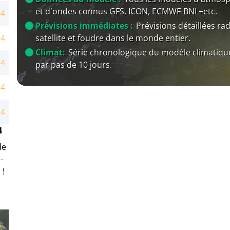
et d'ondes connus GFS, ICON, ECMWF-BNL+etc.
14
Prévisions immédiates :
Prévisions détaillées rad
satellite et foudre dans le monde entier.
14
Climat:
Série chronologique du modèle climatiqu
14
par pas de 10 jours.
14
14
4
de
-
 !