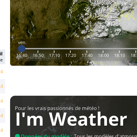
ven.
il
16:40
16:50
17:10
17:20
17:40
18:00
18:10
18
re
14
14
14
Pour les vrais passionnés de météo !
I'm Weather
14
14
Données du modèle :
Tous les modèles d'atmos