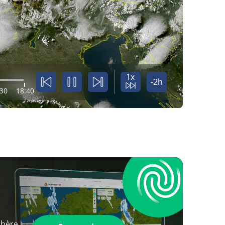
1x
-2h
:30
18:40
phère