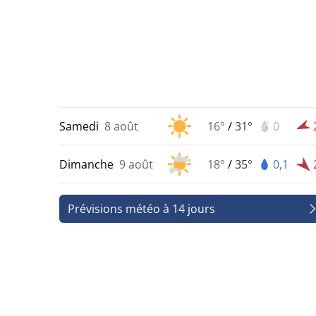
Samedi
8 août
16°
/
31°
0
Dimanche
9 août
18°
/
35°
0,1
Prévisions météo à 14 jours