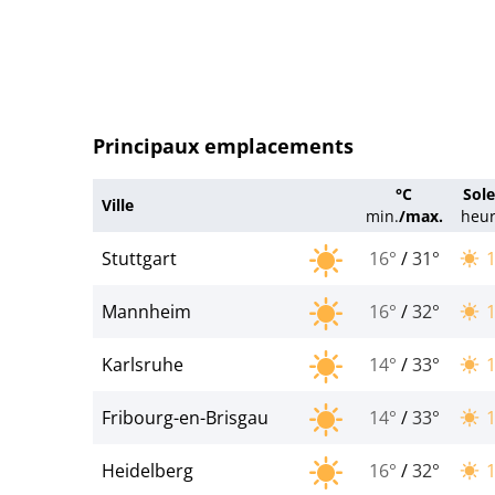
Principaux emplacements
°C
Sole
Ville
min.
/
max.
heu
Stuttgart
16°
/
31°
Mannheim
16°
/
32°
Karlsruhe
14°
/
33°
Fribourg-en-Brisgau
14°
/
33°
Heidelberg
16°
/
32°