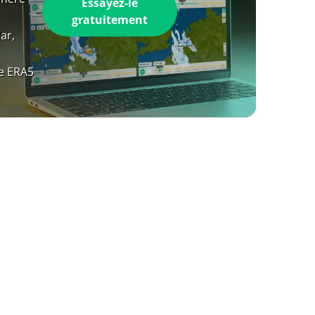
Essayez-le
gratuitement
ar,
e ERA5