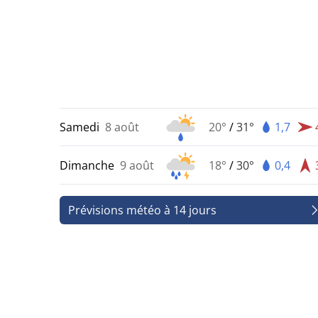
Samedi
8 août
20°
/
31°
1,7
Dimanche
9 août
18°
/
30°
0,4
Prévisions météo à 14 jours