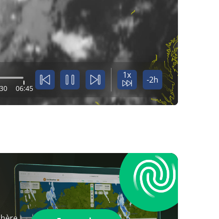
1x
-2h
:30
06:45
phère