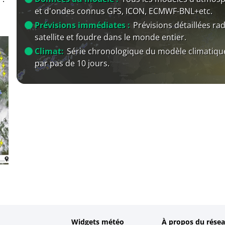
et d'ondes connus GFS, ICON, ECMWF-BNL+etc.
Prévisions immédiates :
Prévisions détaillées rad
satellite et foudre dans le monde entier.
Climat:
Série chronologique du modèle climatiqu
par pas de 10 jours.
Widgets météo
À propos du résea