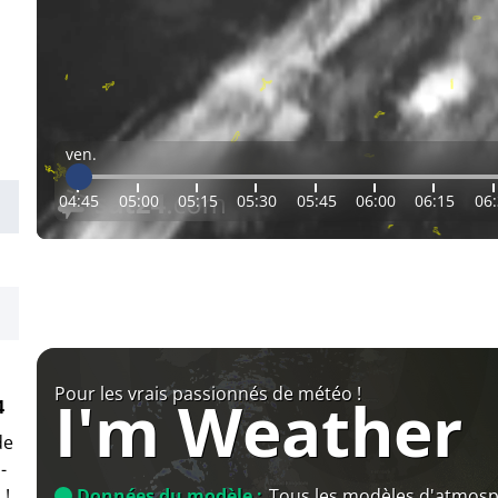
ven.
04:45
05:00
05:15
05:30
05:45
06:00
06:15
06
Pour les vrais passionnés de météo !
I'm Weather
4
de
-
Données du modèle :
Tous les modèles d'atmos
 !