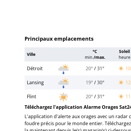
Principaux emplacements
°C
Soleil
Ville
min.
/
max.
heure
Détroit
20°
/
31°
10
Lansing
19°
/
30°
12
Flint
20°
/
31°
11
Téléchargez l'application Alarme Orages Sat2
L'application d'alerte aux orages avec un radar 
foudre précis pour le monde entier. Téléchargez
la maintenant depuis le(s) magasin(s) ci-dessous