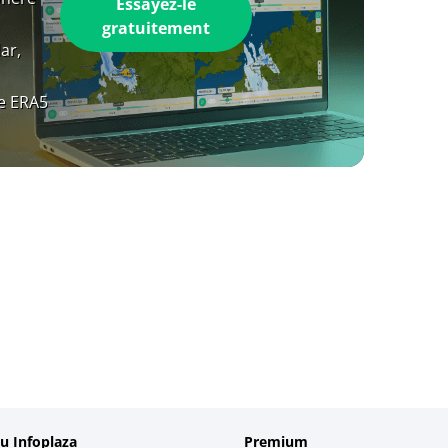
Essayez-le
gratuitement
ar,
e ERA5
u Infoplaza
Premium