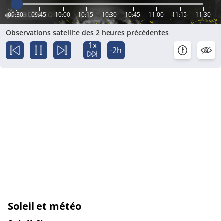
09:30
09:45
10:00
10:15
10:30
10:45
11:00
11:15
11:30
Observations satellite des 2 heures précédentes
1x
-2h
Soleil et météo