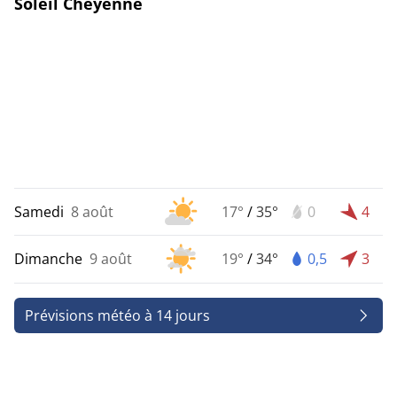
Soleil Cheyenne
Samedi
8 août
17°
/
35°
0
4
Dimanche
9 août
19°
/
34°
0,5
3
Prévisions météo à 14 jours