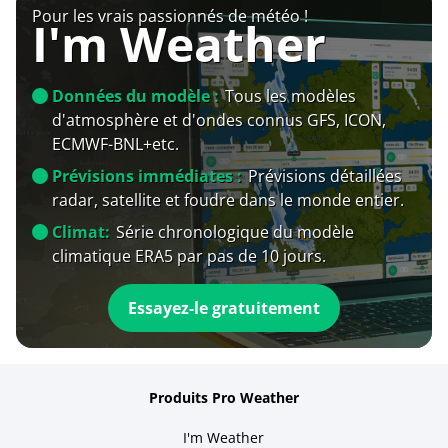
Pour les vrais passionnés de météo !
I'm Weather
Données du modèle :
Tous les modèles
d'atmosphère et d'ondes connus GFS, ICON,
ECMWF-BNL+etc.
Prévisions immédiates :
Prévisions détaillées
radar, satellite et foudre dans le monde entier.
Climat:
Série chronologique du modèle
climatique ERA5 par pas de 10 jours.
Essayez-le gratuitement
Produits Pro Weather
I'm Weather