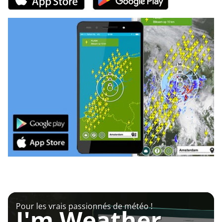
Pour les vrais passionnés de météo !
I'm Weather