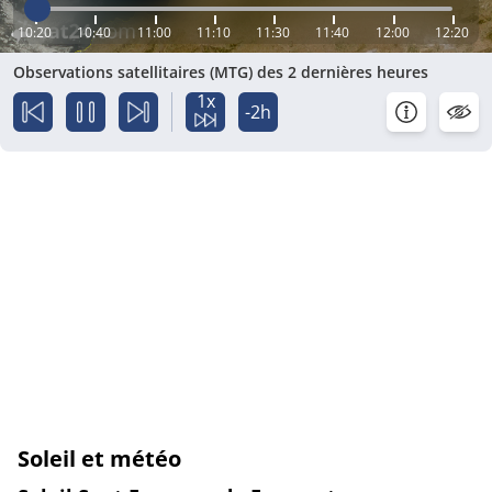
10:20
10:40
11:00
11:10
11:30
11:40
12:00
12:20
Observations satellitaires (MTG) des 2 dernières heures
1x
-2h
Soleil et météo