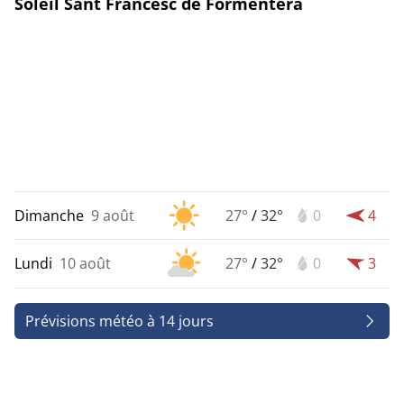
Soleil Sant Francesc de Formentera
Dimanche
9 août
27°
/
32°
0
4
Lundi
10 août
27°
/
32°
0
3
Prévisions météo à 14 jours