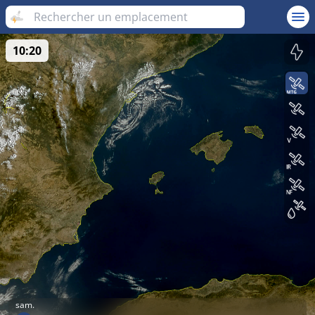
10:20
sam.