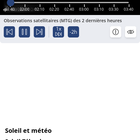
01:40
02:00
02:10
02:20
02:40
03:00
03:10
03:30
03:40
Observations satellitaires (MTG) des 2 dernières heures
1x
-2h
Soleil et météo