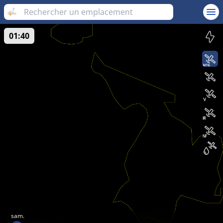
01:40
sam.