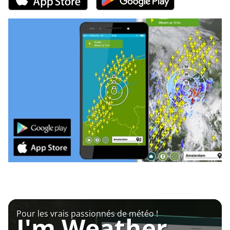
Pour les vrais passionnés de météo !
I'm Weather