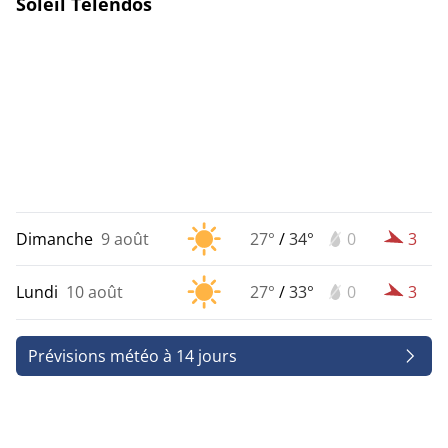
Soleil Télendos
Dimanche
9 août
27°
/
34°
0
3
Lundi
10 août
27°
/
33°
0
3
Prévisions météo à 14 jours