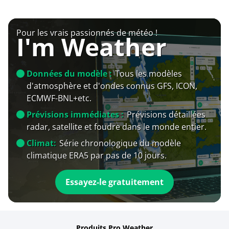
Pour les vrais passionnés de météo !
I'm Weather
Données du modèle :
Tous les modèles
d'atmosphère et d'ondes connus GFS, ICON,
ECMWF-BNL+etc.
Prévisions immédiates :
Prévisions détaillées
radar, satellite et foudre dans le monde entier.
Climat:
Série chronologique du modèle
climatique ERA5 par pas de 10 jours.
Essayez-le gratuitement
Produits Pro Weather