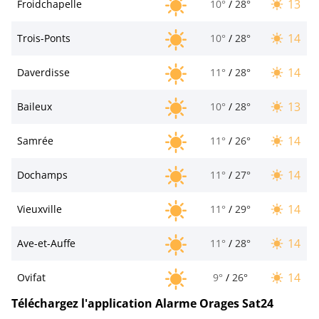
13
Froidchapelle
10°
/
28°
14
Trois-Ponts
10°
/
28°
14
Daverdisse
11°
/
28°
13
Baileux
10°
/
28°
14
Samrée
11°
/
26°
14
Dochamps
11°
/
27°
14
Vieuxville
11°
/
29°
14
Ave-et-Auffe
11°
/
28°
14
Ovifat
9°
/
26°
Téléchargez l'application Alarme Orages Sat24