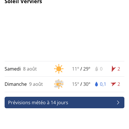
Soleil Verviers
Samedi
8 août
11°
/
29°
0
2
Dimanche
9 août
15°
/
30°
0,1
2
Prévisions météo à 14 jours