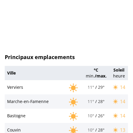
Principaux emplacements
°C
Soleil
Ville
min.
/
max.
heure
14
Verviers
11°
/
29°
14
Marche-en-Famenne
11°
/
28°
14
Bastogne
10°
/
26°
13
Couvin
10°
/
28°