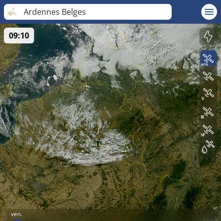
Ardennes Belges
09:10
ven.