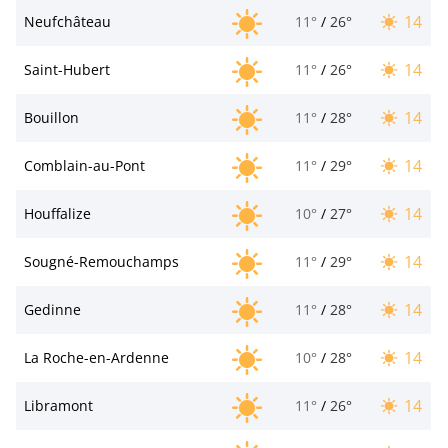
14
Neufchâteau
11°
/
26°
14
Saint-Hubert
11°
/
26°
14
Bouillon
11°
/
28°
14
Comblain-au-Pont
11°
/
29°
14
Houffalize
10°
/
27°
14
Sougné-Remouchamps
11°
/
29°
14
Gedinne
11°
/
28°
14
La Roche-en-Ardenne
10°
/
28°
14
Libramont
11°
/
26°