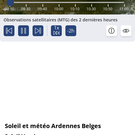
09:10
09:30
09:40
10:00
10:10
10:30
10:50
11:00
Observations satellitaires (MTG) des 2 dernières heures
1x
-2h
Soleil et météo Ardennes Belges