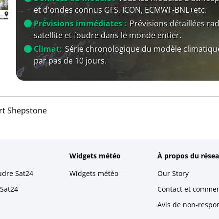
et d'ondes connus GFS, ICON, ECMWF-BNL+etc.
Prévisions immédiates :
Prévisions détaillées rad
satellite et foudre dans le monde entier.
Climat:
Série chronologique du modèle climatiqu
par pas de 10 jours.
rt Shepstone
Widgets météo
À propos du résea
udre Sat24
Widgets météo
Our Story
 Sat24
Contact et commen
Avis de non-respons