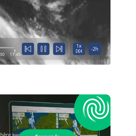
1x
-2h
:30
17:45
phère