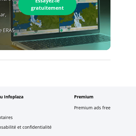
Essayez-le
gratuitement
ar,
e ERA5
u Infoplaza
Premium
Premium ads free
taires
abilité et confidentialité