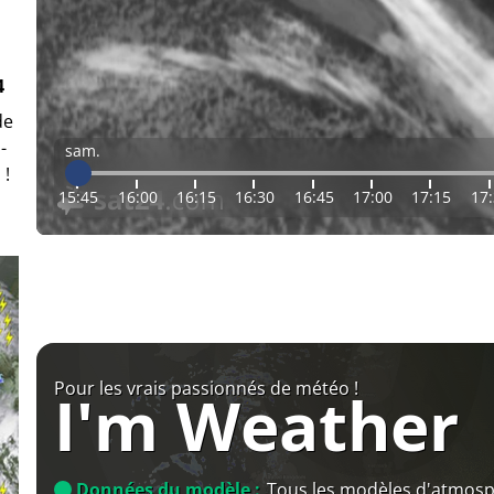
4
de
-
sam.
 !
15:45
16:00
16:15
16:30
16:45
17:00
17:15
17
Pour les vrais passionnés de météo !
I'm Weather
Données du modèle :
Tous les modèles d'atmos