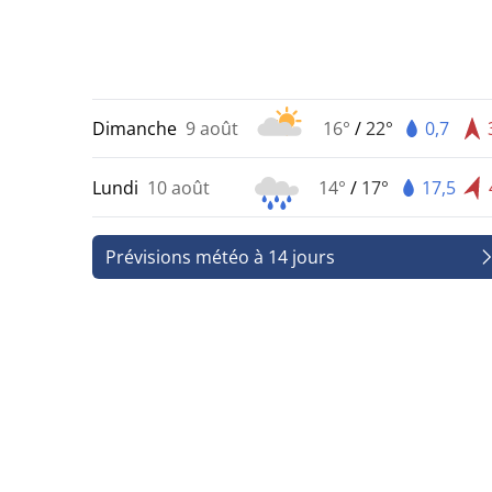
Dimanche
9 août
16°
/
22°
0,7
Lundi
10 août
14°
/
17°
17,5
Prévisions météo à 14 jours