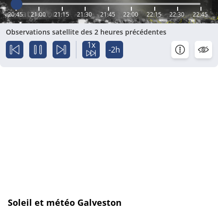
20:45
21:00
21:15
21:30
21:45
22:00
22:15
22:30
22:45
Observations satellite des 2 heures précédentes
1x
-2h
Soleil et météo Galveston