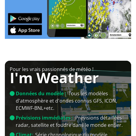
Pour les vrais passionnés de météo !
I'm Weather
Données du modèle :
Tous les modèles
d'atmosphère et d'ondes connus GFS, ICON,
ECMWF-BNL+etc.
Prévisions immédiates :
Prévisions détaillées
radar, satellite et foudre dans le monde entier.
Climat:
Série chronologique du modèle