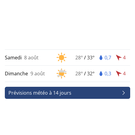
Samedi
8 août
28°
/
33°
0,7
4
Dimanche
9 août
28°
/
32°
0,3
4
Prévisions météo à 14 jours