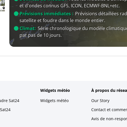
et d'ondes connus GFS, ICON, ECMWF-BNL+etc.
Prévisions immédiates :
Prévisions détaillées rad
satellite et foudre dans le monde entier.
Climat:
Série chronologique du modèle climatiqu
par pas de 10 jours.
Widgets météo
À propos du résea
udre Sat24
Widgets météo
Our Story
 Sat24
Contact et commen
Avis de non-respons