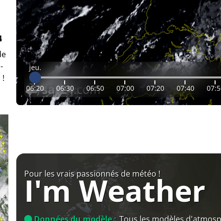
4
de
-
jeu.
 !
06:20
06:30
06:50
07:00
07:20
07:40
07:5
Pour les vrais passionnés de météo !
I'm Weather
Données du modèle :
Tous les modèles d'atmos