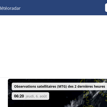
étéoradar
Observations satellitaires (MTG) des 2 dernières heures
06:20
jeudi, 6. août