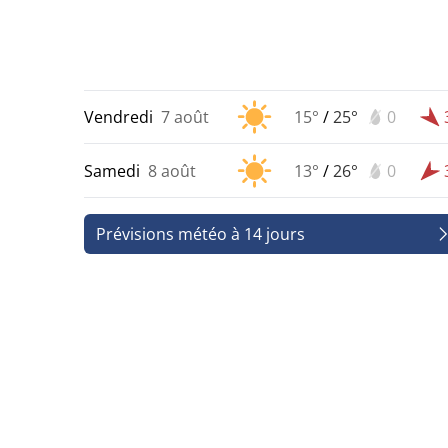
Vendredi
7 août
15°
/
25°
0
Samedi
8 août
13°
/
26°
0
Prévisions météo à 14 jours