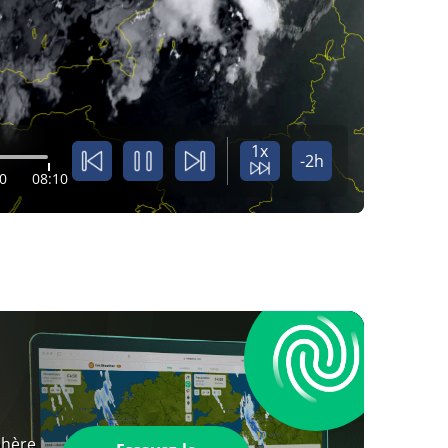
1x
-2h
0
08:10
phère