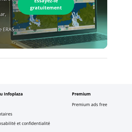
Essayez-le
gratuitement
ar,
e ERA5
u Infoplaza
Premium
Premium ads free
taires
abilité et confidentialité