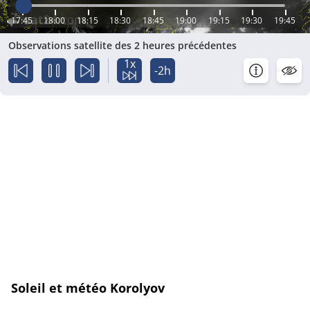
17:45
18:00
18:15
18:30
18:45
19:00
19:15
19:30
19:45
Observations satellite des 2 heures précédentes
1x
-2h
Soleil et météo Korolyov