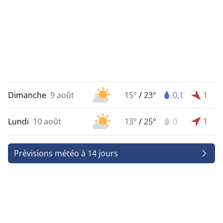
Dimanche
9 août
15°
/
23°
0,1
1
Lundi
10 août
13°
/
25°
0
1
Prévisions météo à 14 jours