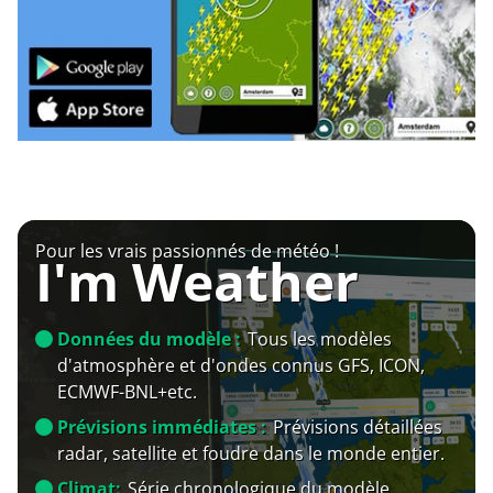
Pour les vrais passionnés de météo !
I'm Weather
Données du modèle :
Tous les modèles
d'atmosphère et d'ondes connus GFS, ICON,
ECMWF-BNL+etc.
Prévisions immédiates :
Prévisions détaillées
radar, satellite et foudre dans le monde entier.
Climat:
Série chronologique du modèle