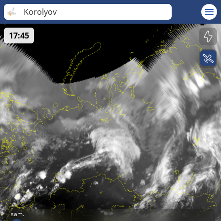
Korolyov
17:45
sam.