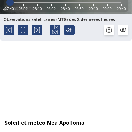
07:40
08:00
08:10
08:30
08:40
08:50
09:10
09:30
09:40
Observations satellitaires (MTG) des 2 dernières heures
1x
-2h
Soleil et météo Néa Apollonía