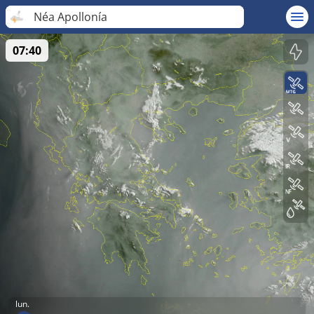
Néa Apollonía
07:40
lun.