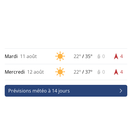
Mardi
11 août
22°
/
35°
0
4
Mercredi
12 août
22°
/
37°
0
4
Prévisions météo à 14 jours