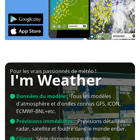
Pour les vrais passionnés de météo !
I'm Weather
Données du modèle :
Tous les modèles
d'atmosphère et d'ondes connus GFS, ICON,
ECMWF-BNL+etc.
Prévisions immédiates :
Prévisions détaillées
radar, satellite et foudre dans le monde entier.
Climat:
Série chronologique du modèle