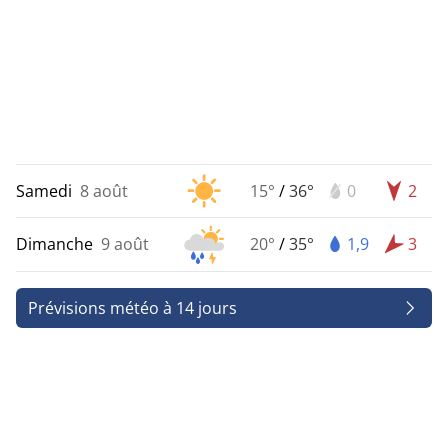
Samedi
8 août
15°
/
36°
0
2
Dimanche
9 août
20°
/
35°
1,9
3
Prévisions météo à 14 jours