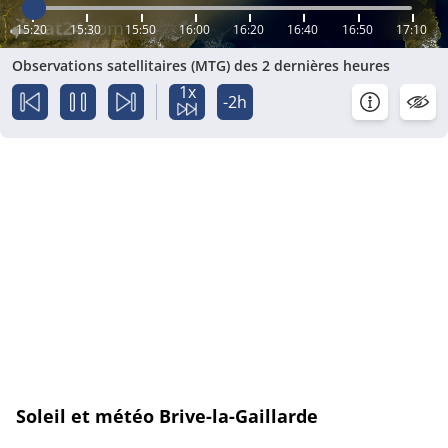
15:20
15:30
15:50
16:00
16:20
16:40
16:50
17:10
Observations satellitaires (MTG) des 2 dernières heures
1x
-2h
Soleil et météo Brive-la-Gaillarde