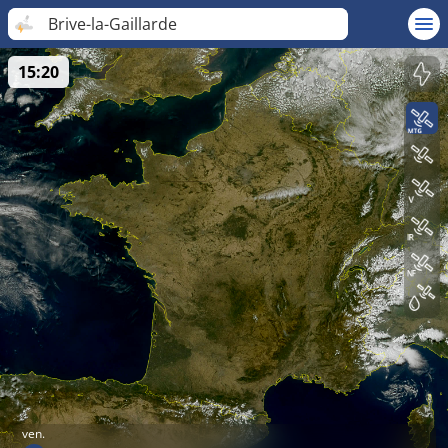
Brive-la-Gaillarde
15:20
ven.