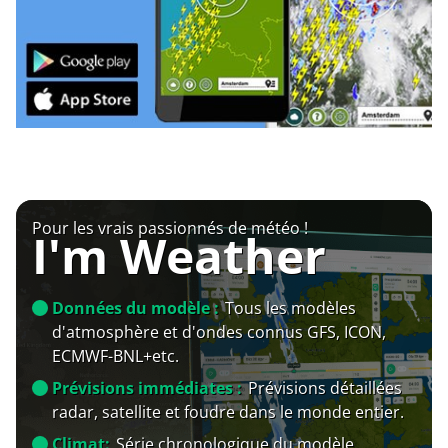
Pour les vrais passionnés de météo !
I'm Weather
Données du modèle :
Tous les modèles
d'atmosphère et d'ondes connus GFS, ICON,
ECMWF-BNL+etc.
Prévisions immédiates :
Prévisions détaillées
radar, satellite et foudre dans le monde entier.
Climat:
Série chronologique du modèle