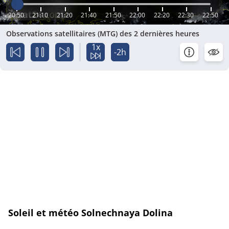
20:50
21:10
21:20
21:40
21:50
22:00
22:20
22:30
22:50
Observations satellitaires (MTG) des 2 dernières heures
1x
-2h
Soleil et météo Solnechnaya Dolina