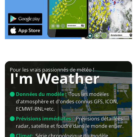
Pour les vrais passionnés de météo !
I'm Weather
Données du modèle :
Tous les modèles
d'atmosphère et d'ondes connus GFS, ICON,
ECMWF-BNL+etc.
Prévisions immédiates :
Prévisions détaillées
radar, satellite et foudre dans le monde entier.
Climat:
Série chronologique du modèle