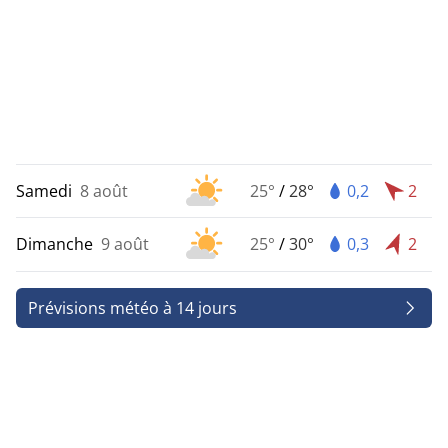
Samedi
8 août
25°
/
28°
0,2
2
Dimanche
9 août
25°
/
30°
0,3
2
Prévisions météo à 14 jours