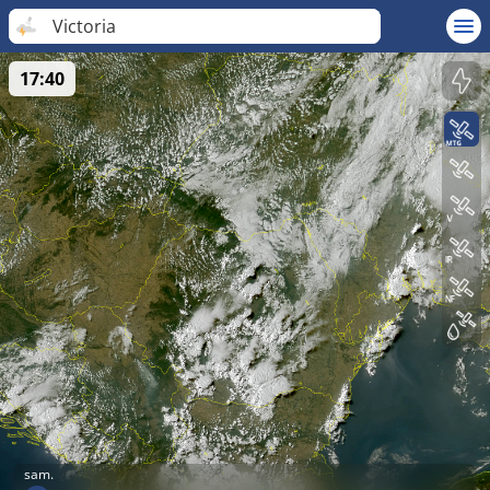
Victoria
17:40
sam.