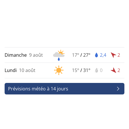
Dimanche
9 août
17°
/
27°
2,4
2
Lundi
10 août
15°
/
31°
0
2
Prévisions météo à 14 jours