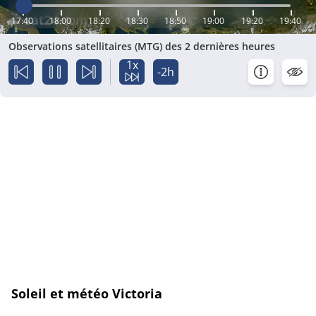
17:40
18:00
18:20
18:30
18:50
19:00
19:20
19:40
Observations satellitaires (MTG) des 2 dernières heures
1x
-2h
Soleil et météo Victoria