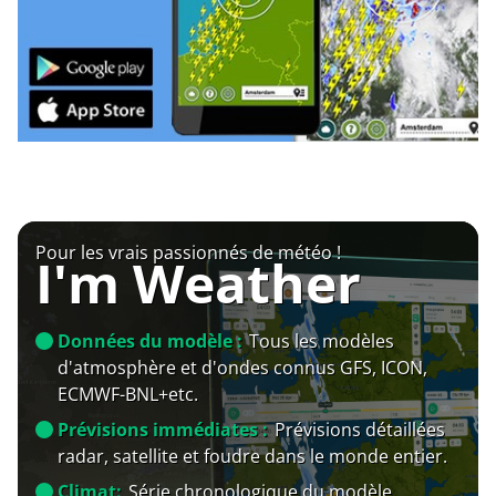
Pour les vrais passionnés de météo !
I'm Weather
Données du modèle :
Tous les modèles
d'atmosphère et d'ondes connus GFS, ICON,
ECMWF-BNL+etc.
Prévisions immédiates :
Prévisions détaillées
radar, satellite et foudre dans le monde entier.
Climat:
Série chronologique du modèle