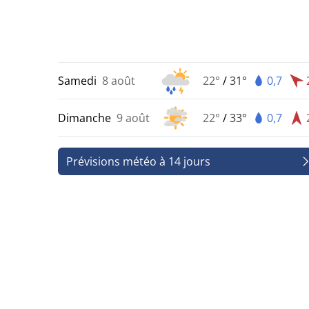
Samedi
8 août
22°
/
31°
0,7
Dimanche
9 août
22°
/
33°
0,7
Prévisions météo à 14 jours