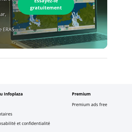
Essayez-le
gratuitement
ar,
e ERA5
u Infoplaza
Premium
Premium ads free
taires
abilité et confidentialité