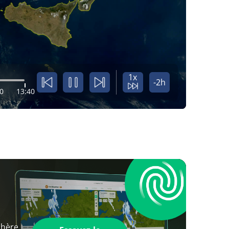
1x
-2h
0
13:40
phère