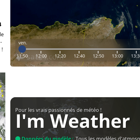
4
de
-
ven.
 !
11:50
12:00
12:20
12:40
12:50
13:00
13:3
Pour les vrais passionnés de météo !
I'm Weather
Données du modèle :
Tous les modèles d'atmos