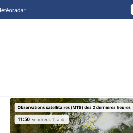
étéoradar
Observations satellitaires (MTG) des 2 dernières heures
11:50
vendredi, 7. août