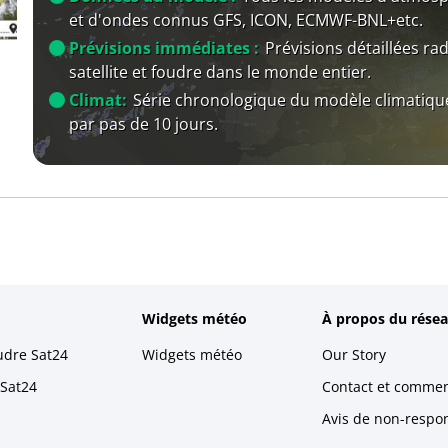
et d'ondes connus GFS, ICON, ECMWF-BNL+etc.
Prévisions immédiates :
Prévisions détaillées rad
satellite et foudre dans le monde entier.
Climat:
Série chronologique du modèle climatiqu
par pas de 10 jours.
Widgets météo
À propos du résea
udre Sat24
Widgets météo
Our Story
 Sat24
Contact et commen
Avis de non-respons