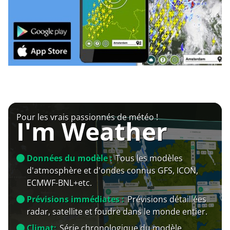
Pour les vrais passionnés de météo !
I'm Weather
Données du modèle :
Tous les modèles
d'atmosphère et d'ondes connus GFS, ICON,
ECMWF-BNL+etc.
Prévisions immédiates :
Prévisions détaillées
radar, satellite et foudre dans le monde entier.
Climat:
Série chronologique du modèle