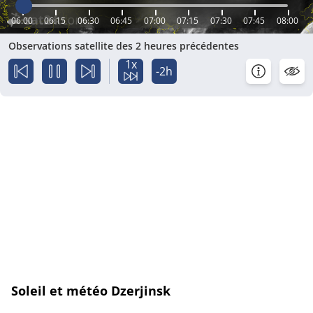
06:00
06:15
06:30
06:45
07:00
07:15
07:30
07:45
08:00
Observations satellite des 2 heures précédentes
1x
-2h
Soleil et météo Dzerjinsk