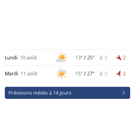
Lundi
10 août
13°
/
25°
0
2
Mardi
11 août
15°
/
27°
0
2
Prévisions météo à 14 jours