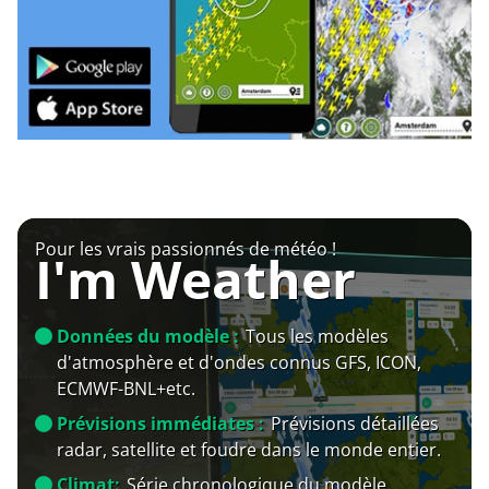
Pour les vrais passionnés de météo !
I'm Weather
Données du modèle :
Tous les modèles
d'atmosphère et d'ondes connus GFS, ICON,
ECMWF-BNL+etc.
Prévisions immédiates :
Prévisions détaillées
radar, satellite et foudre dans le monde entier.
Climat:
Série chronologique du modèle