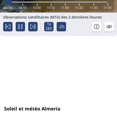
10:00
10:10
10:30
10:50
11:00
11:20
11:30
11:50
Observations satellitaires (MTG) des 2 dernières heures
1x
-2h
Soleil et météo Almería