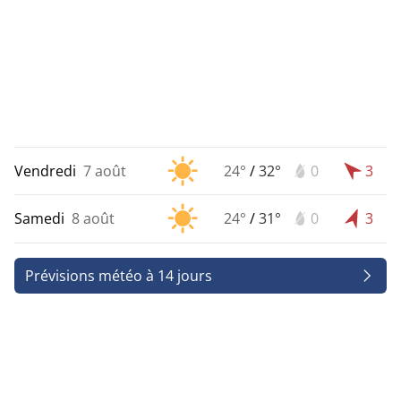
Vendredi
7 août
24°
/
32°
0
3
Samedi
8 août
24°
/
31°
0
3
Prévisions météo à 14 jours