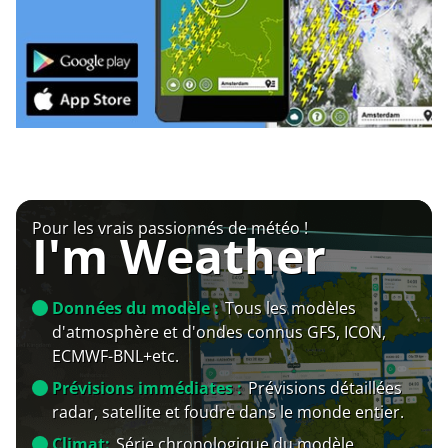
Pour les vrais passionnés de météo !
I'm Weather
Données du modèle :
Tous les modèles
d'atmosphère et d'ondes connus GFS, ICON,
ECMWF-BNL+etc.
Prévisions immédiates :
Prévisions détaillées
radar, satellite et foudre dans le monde entier.
Climat:
Série chronologique du modèle