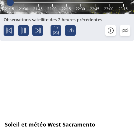
21:15
21:30
21:45
22:00
22:15
22:30
22:45
23:00
23:15
Observations satellite des 2 heures précédentes
1x
-2h
Soleil et météo West Sacramento