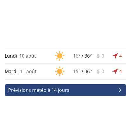
Lundi
10 août
16°
/
36°
0
4
Mardi
11 août
15°
/
36°
0
4
Prévisions météo à 14 jours