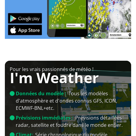
Pour les vrais passionnés de météo !
I'm Weather
Données du modèle :
Tous les modèles
d'atmosphère et d'ondes connus GFS, ICON,
ECMWF-BNL+etc.
Prévisions immédiates :
Prévisions détaillées
radar, satellite et foudre dans le monde entier.
Climat:
Série chronologique du modèle