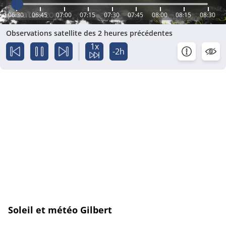
06:30
06:45
07:00
07:15
07:30
07:45
08:00
08:15
08:30
Observations satellite des 2 heures précédentes
1x
-2h
Soleil et météo Gilbert