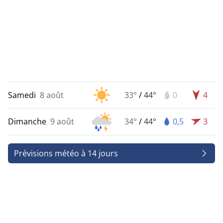
Samedi
8 août
33°
/
44°
0
4
Dimanche
9 août
34°
/
44°
0,5
3
Prévisions météo à 14 jours