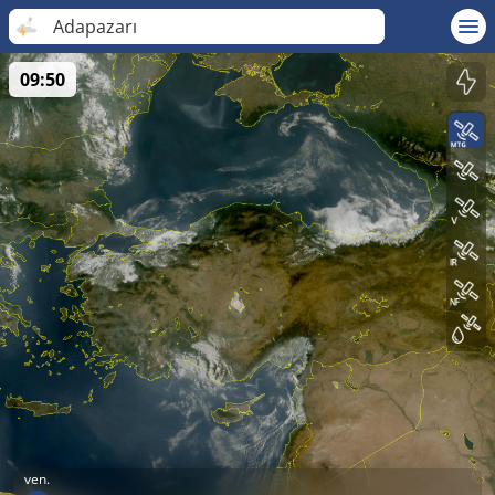
Adapazarı
09:50
ven.