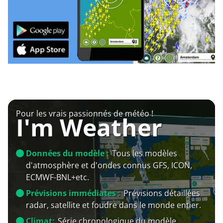
Pour les vrais passionnés de météo !
I'm Weather
Données du modèle :
Tous les modèles
d'atmosphère et d'ondes connus GFS, ICON,
ECMWF-BNL+etc.
Prévisions immédiates :
Prévisions détaillées
radar, satellite et foudre dans le monde entier.
Climat:
Série chronologique du modèle