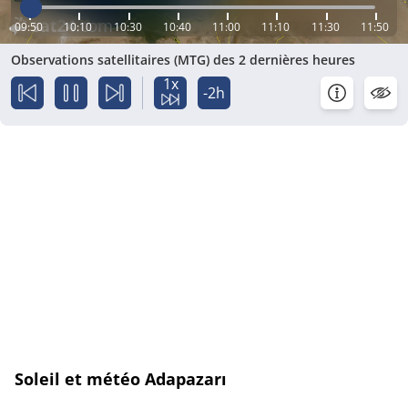
09:50
10:10
10:30
10:40
11:00
11:10
11:30
11:50
Observations satellitaires (MTG) des 2 dernières heures
1x
-2h
Soleil et météo Adapazarı