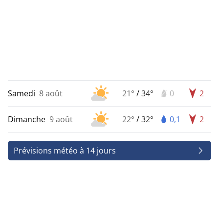
Samedi
8 août
21°
/
34°
0
2
Dimanche
9 août
22°
/
32°
0,1
2
Prévisions météo à 14 jours