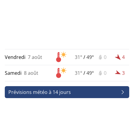
Vendredi
7 août
31°
/
49°
0
4
Samedi
8 août
31°
/
49°
0
3
Prévisions météo à 14 jours