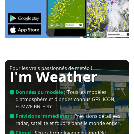
Pour les vrais passionnés de météo !
I'm Weather
Données du modèle :
Tous les modèles
d'atmosphère et d'ondes connus GFS, ICON,
ECMWF-BNL+etc.
Prévisions immédiates :
Prévisions détaillées
radar, satellite et foudre dans le monde entier.
Climat:
Série chronologique du modèle