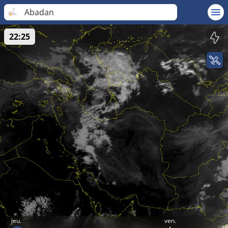
Abadan
22:25
jeu.
ven.