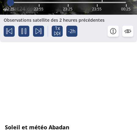
22:25
22:55
23:25
23:55
00:25
Observations satellite des 2 heures précédentes
1x
-2h
Soleil et météo Abadan