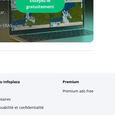
Essayez-le
gratuitement
ar,
e ERA5
u Infoplaza
Premium
Premium ads free
taires
abilité et confidentialité