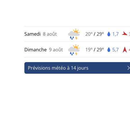
Samedi
8 août
20°
/
29°
1,7
Dimanche
9 août
19°
/
29°
5,7
Prévisions météo à 14 jours