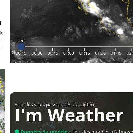
4
de
-
ven.
 !
00:15
00:30
00:45
01:00
01:15
01:30
01:45
02
Pour les vrais passionnés de météo !
I'm Weather
Données du modèle :
Tous les modèles d'atmos