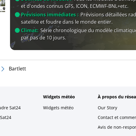
et d'ondes connus GFS, ICON, ECMWF-BNL+etc.
Prévisions immédiates :
Prévisions détaillées rad
satellite et foudre dans le monde entier.
Climat:
Série chronologique du modèle climatiqu
par pas de 10 jours.
Bartlett
Widgets météo
À propos du résea
udre Sat24
Widgets météo
Our Story
 Sat24
Contact et commen
Avis de non-respons