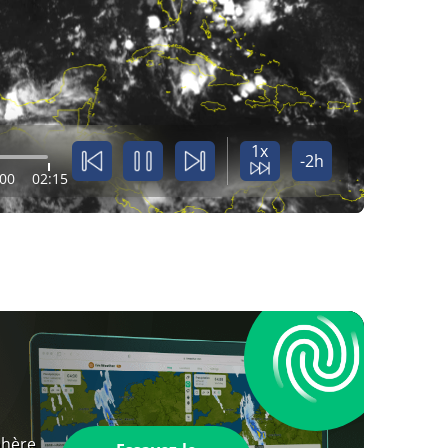
1x
-2h
:00
02:15
phère