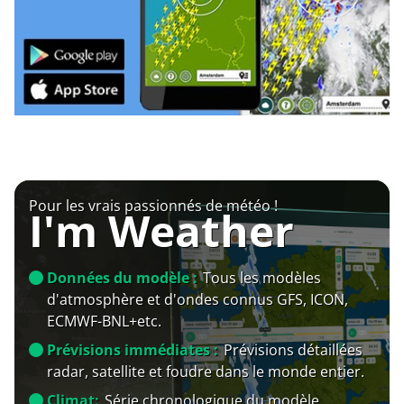
Pour les vrais passionnés de météo !
I'm Weather
Données du modèle :
Tous les modèles
d'atmosphère et d'ondes connus GFS, ICON,
ECMWF-BNL+etc.
Prévisions immédiates :
Prévisions détaillées
radar, satellite et foudre dans le monde entier.
Climat:
Série chronologique du modèle