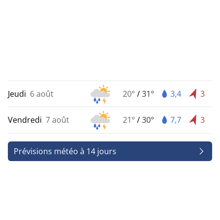
Jeudi
6 août
20°
/
31°
3,4
3
Vendredi
7 août
21°
/
30°
7,7
3
Prévisions météo à 14 jours