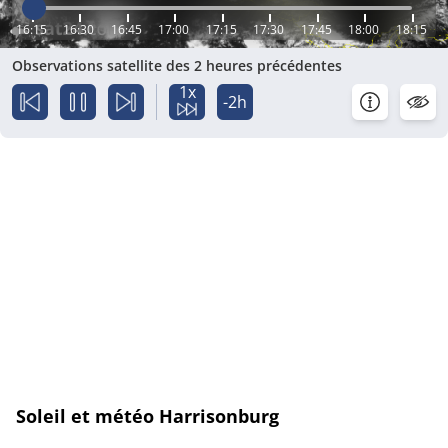
16:15
16:30
16:45
17:00
17:15
17:30
17:45
18:00
18:15
Observations satellite des 2 heures précédentes
1x
-2h
Soleil et météo Harrisonburg