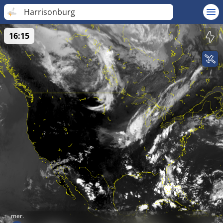
Harrisonburg
16:15
mer.