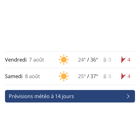
Vendredi
7 août
24°
/
36°
0
4
Samedi
8 août
25°
/
37°
0
4
Prévisions météo à 14 jours