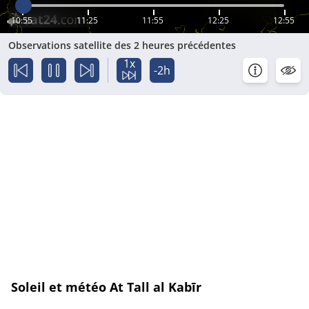
10:55
11:25
11:55
12:25
12:55
Observations satellite des 2 heures précédentes
1x
-2h
Soleil et météo At Tall al Kabīr