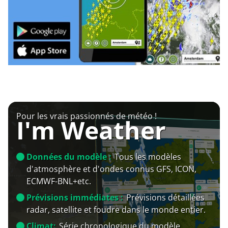
Pour les vrais passionnés de météo !
I'm Weather
Données du modèle :
Tous les modèles
d'atmosphère et d'ondes connus GFS, ICON,
ECMWF-BNL+etc.
Prévisions immédiates :
Prévisions détaillées
radar, satellite et foudre dans le monde entier.
Climat:
Série chronologique du modèle