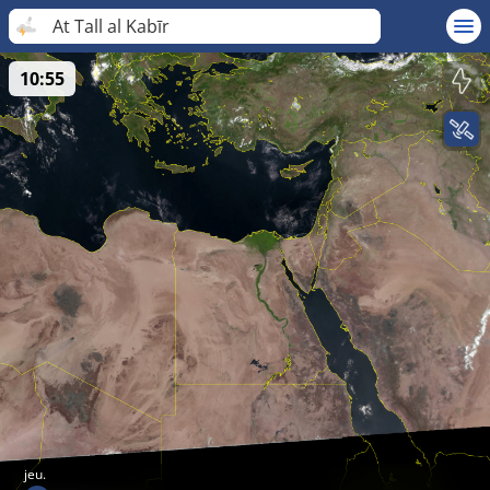
At Tall al Kabīr
10:55
jeu.