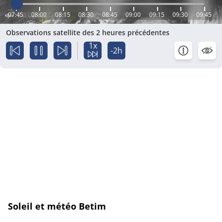
07:45
08:00
08:15
08:30
08:45
09:00
09:15
09:30
09:45
Observations satellite des 2 heures précédentes
1x
-2h
Soleil et météo Betim