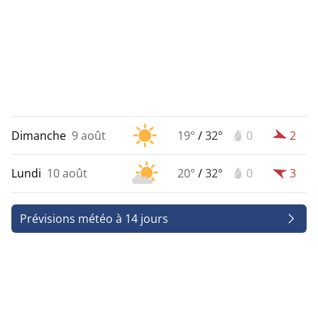
Dimanche
9 août
19°
/
32°
0
2
Lundi
10 août
20°
/
32°
0
3
Prévisions météo à 14 jours