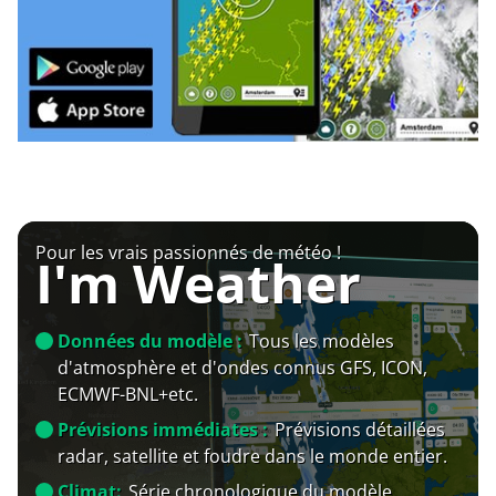
Pour les vrais passionnés de météo !
I'm Weather
Données du modèle :
Tous les modèles
d'atmosphère et d'ondes connus GFS, ICON,
ECMWF-BNL+etc.
Prévisions immédiates :
Prévisions détaillées
radar, satellite et foudre dans le monde entier.
Climat:
Série chronologique du modèle