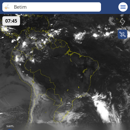
Betim
07:45
sam.