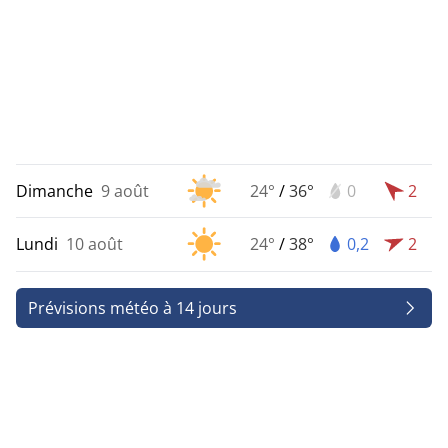
Dimanche
9 août
24°
/
36°
0
2
Lundi
10 août
24°
/
38°
0,2
2
Prévisions météo à 14 jours