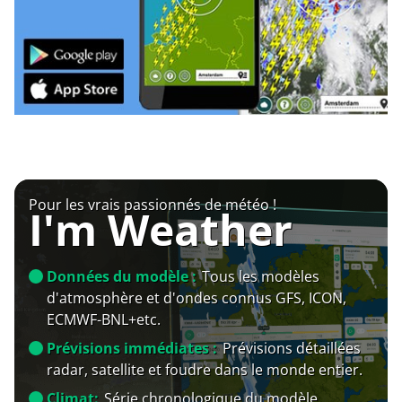
Pour les vrais passionnés de météo !
I'm Weather
Données du modèle :
Tous les modèles
d'atmosphère et d'ondes connus GFS, ICON,
ECMWF-BNL+etc.
Prévisions immédiates :
Prévisions détaillées
radar, satellite et foudre dans le monde entier.
Climat:
Série chronologique du modèle