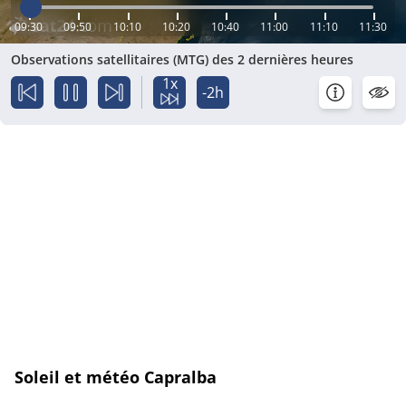
09:30
09:50
10:10
10:20
10:40
11:00
11:10
11:30
Observations satellitaires (MTG) des 2 dernières heures
1x
-2h
Soleil et météo Capralba