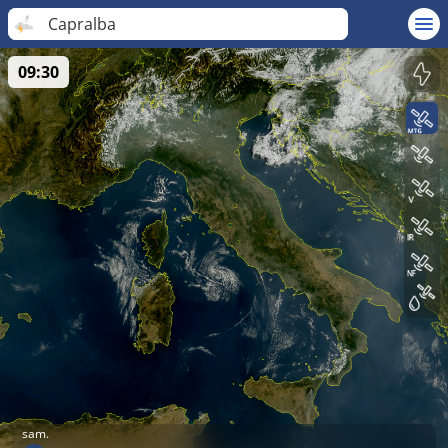
Capralba
09:30
sam.