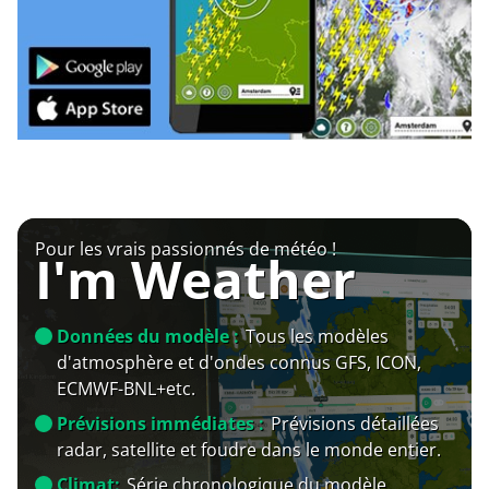
Pour les vrais passionnés de météo !
I'm Weather
Données du modèle :
Tous les modèles
d'atmosphère et d'ondes connus GFS, ICON,
ECMWF-BNL+etc.
Prévisions immédiates :
Prévisions détaillées
radar, satellite et foudre dans le monde entier.
Climat:
Série chronologique du modèle