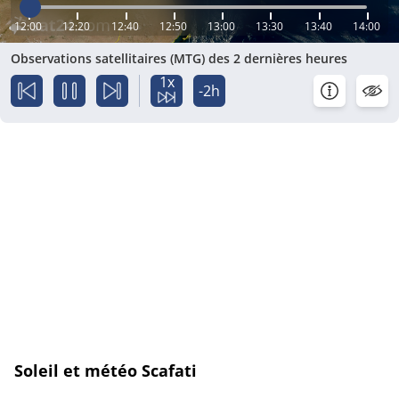
12:00
12:20
12:40
12:50
13:00
13:30
13:40
14:00
Observations satellitaires (MTG) des 2 dernières heures
1x
-2h
Soleil et météo Scafati