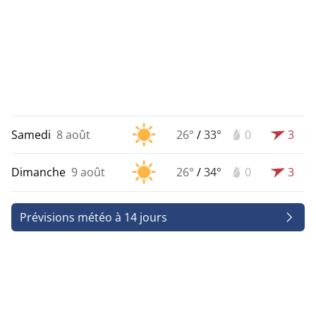
Samedi
8 août
26°
/
33°
0
3
Dimanche
9 août
26°
/
34°
0
3
Prévisions météo à 14 jours