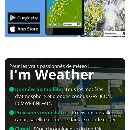
Pour les vrais passionnés de météo !
I'm Weather
Données du modèle :
Tous les modèles
d'atmosphère et d'ondes connus GFS, ICON,
ECMWF-BNL+etc.
Prévisions immédiates :
Prévisions détaillées
radar, satellite et foudre dans le monde entier.
Climat:
Série chronologique du modèle