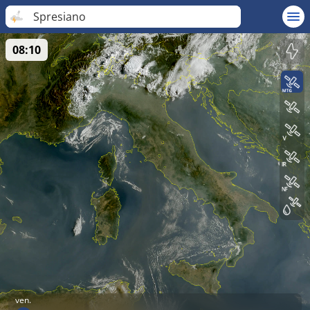
Spresiano
08:10
ven.