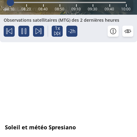
08:10
08:20
08:40
08:50
09:10
09:30
09:40
10:00
Observations satellitaires (MTG) des 2 dernières heures
1x
-2h
Soleil et météo Spresiano