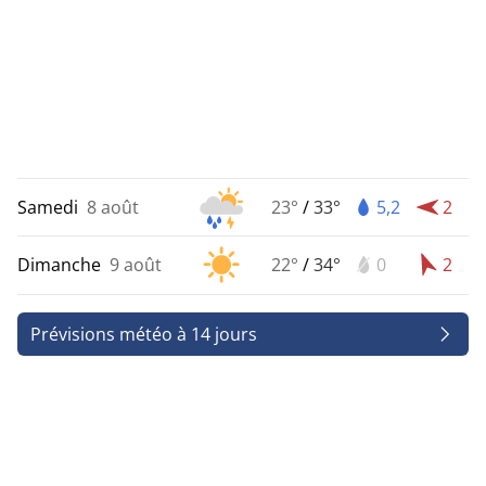
Samedi
8 août
23°
/
33°
5,2
2
Dimanche
9 août
22°
/
34°
0
2
Prévisions météo à 14 jours