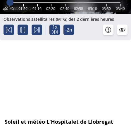
01:40
01:50
02:10
02:20
02:40
02:50
03:10
03:30
03:40
Observations satellitaires (MTG) des 2 dernières heures
1x
-2h
Soleil et météo L'Hospitalet de Llobregat