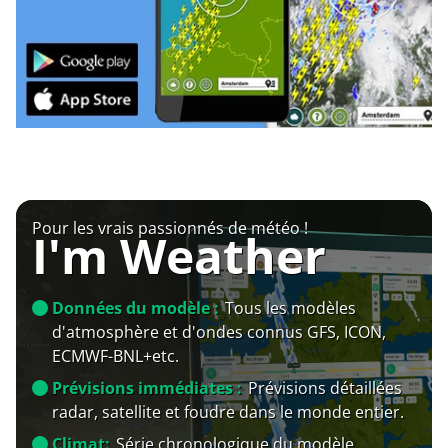
Pour les vrais passionnés de météo !
I'm Weather
Données du modèle :
Tous les modèles
d'atmosphère et d'ondes connus GFS, ICON,
ECMWF-BNL+etc.
Prévisions immédiates :
Prévisions détaillées
radar, satellite et foudre dans le monde entier.
Climat:
Série chronologique du modèle