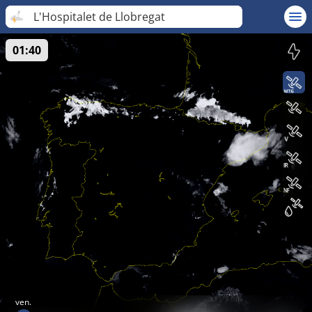
L'Hospitalet de Llobregat
01:40
ven.