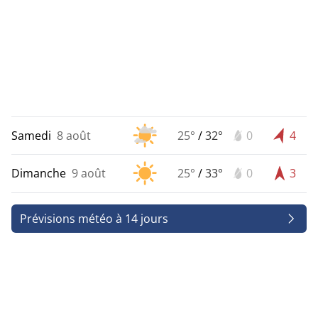
Samedi
8 août
25°
/
32°
0
4
Dimanche
9 août
25°
/
33°
0
3
Prévisions météo à 14 jours