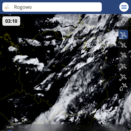
Rogowo
03:10
sam.