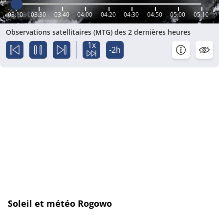
03:10
03:30
03:40
04:00
04:20
04:30
04:50
05:00
05:10
Observations satellitaires (MTG) des 2 dernières heures
1x
-2h
Soleil et météo Rogowo