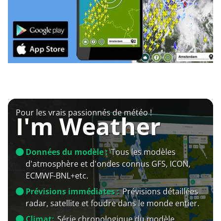
Pour les vrais passionnés de météo !
I'm Weather
Données du modèle :
Tous les modèles
d'atmosphère et d'ondes connus GFS, ICON,
ECMWF-BNL+etc.
Prévisions immédiates :
Prévisions détaillées
radar, satellite et foudre dans le monde entier.
Climat:
Série chronologique du modèle