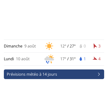
Dimanche
9 août
12°
/
27°
0
3
Lundi
10 août
17°
/
31°
1
4
Prévisions météo à 14 jours