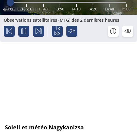
13:00
13:20
13:40
13:50
14:10
14:20
14:40
15:00
Observations satellitaires (MTG) des 2 dernières heures
1x
-2h
Soleil et météo Nagykanizsa