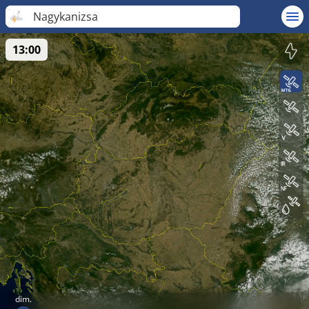
Nagykanizsa
13:00
dim.