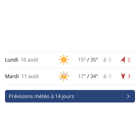
Lundi
10 août
15°
/
35°
0
2
Mardi
11 août
17°
/
34°
0
3
Prévisions météo à 14 jours