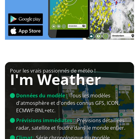
Pour les vrais passionnés de météo !
I'm Weather
Données du modèle :
Tous les modèles
d'atmosphère et d'ondes connus GFS, ICON,
ECMWF-BNL+etc.
Prévisions immédiates :
Prévisions détaillées
radar, satellite et foudre dans le monde entier.
Climat:
Série chronologique du modèle