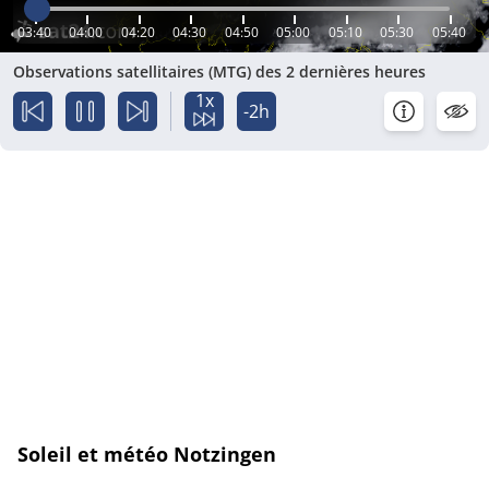
03:40
04:00
04:20
04:30
04:50
05:00
05:10
05:30
05:40
Observations satellitaires (MTG) des 2 dernières heures
1x
-2h
Soleil et météo Notzingen