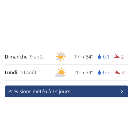
Dimanche
9 août
17°
/
34°
0,1
2
Lundi
10 août
20°
/
33°
0,3
3
Prévisions météo à 14 jours