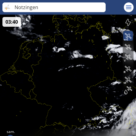
Notzingen
03:40
sam.