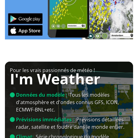
Pour les vrais passionnés de météo !
I'm Weather
Données du modèle :
Tous les modèles
d'atmosphère et d'ondes connus GFS, ICON,
ECMWF-BNL+etc.
Prévisions immédiates :
Prévisions détaillées
radar, satellite et foudre dans le monde entier.
Climat:
Série chronologique du modèle