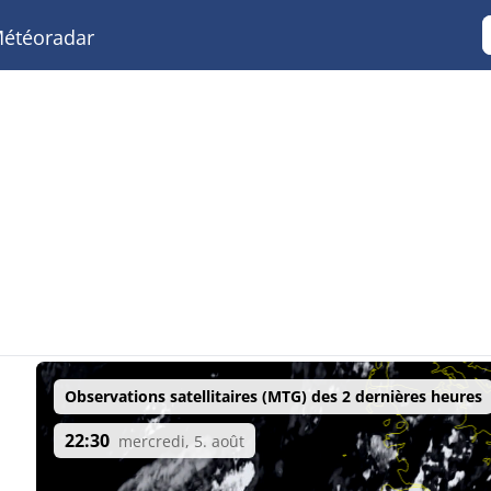
étéoradar
Observations satellitaires (MTG) des 2 dernières heures
22:30
mercredi, 5. août