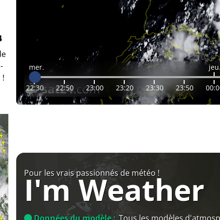
4
de
-
mer.
jeu
 !
22:30
22:50
23:00
23:20
23:30
23:50
00:0
Pour les vrais passionnés de météo !
I'm Weather
Données du modèle :
Tous les modèles d'atmos