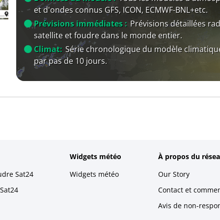
et d'ondes connus GFS, ICON, ECMWF-BNL+etc.
Prévisions immédiates :
Prévisions détaillées rad
satellite et foudre dans le monde entier.
Climat:
Série chronologique du modèle climatiqu
par pas de 10 jours.
Widgets météo
À propos du résea
udre Sat24
Widgets météo
Our Story
 Sat24
Contact et commen
Avis de non-respons