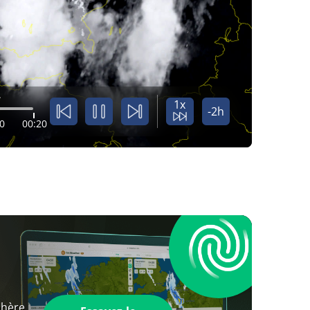
.
1x
-2h
0
00:20
phère