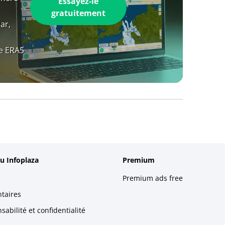
Essayez-le
gratuitement
ar,
e ERA5
u Infoplaza
Premium
Premium ads free
taires
abilité et confidentialité