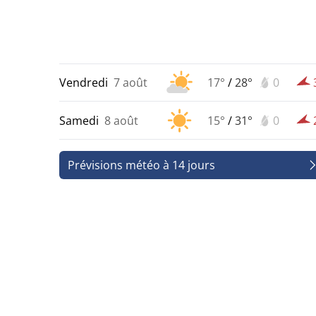
Vendredi
7 août
17°
/
28°
0
Samedi
8 août
15°
/
31°
0
Prévisions météo à 14 jours