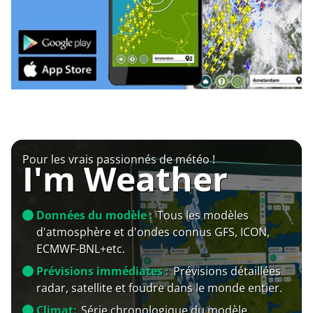
Pour les vrais passionnés de météo !
I'm Weather
Données du modèle :
Tous les modèles
d'atmosphère et d'ondes connus GFS, ICON,
ECMWF-BNL+etc.
Prévisions immédiates :
Prévisions détaillées
radar, satellite et foudre dans le monde entier.
Climat:
Série chronologique du modèle