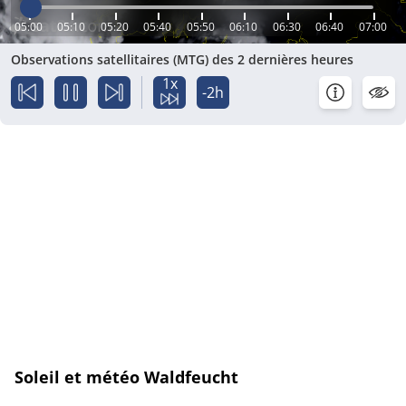
05:00
05:10
05:20
05:40
05:50
06:10
06:30
06:40
07:00
Observations satellitaires (MTG) des 2 dernières heures
1x
-2h
Soleil et météo Waldfeucht