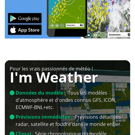
Pour les vrais passionnés de météo !
I'm Weather
Données du modèle :
Tous les modèles
d'atmosphère et d'ondes connus GFS, ICON,
ECMWF-BNL+etc.
Prévisions immédiates :
Prévisions détaillées
radar, satellite et foudre dans le monde entier.
Climat:
Série chronologique du modèle