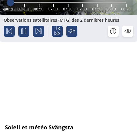
06:20
06:30
06:50
07:00
07:20
07:30
07:50
08:10
08:20
Observations satellitaires (MTG) des 2 dernières heures
1x
-2h
Soleil et météo Svängsta