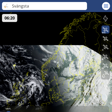
Svängsta
06:20
ven.