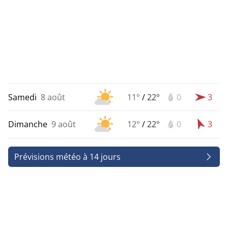
Samedi
8 août
11°
/
22°
0
3
Dimanche
9 août
12°
/
22°
0
3
Prévisions météo à 14 jours