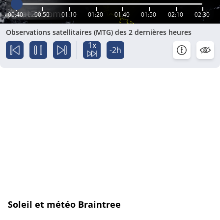
00:40
00:50
01:10
01:20
01:40
01:50
02:10
02:30
Observations satellitaires (MTG) des 2 dernières heures
1x
-2h
Soleil et météo Braintree