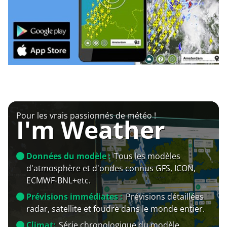
Pour les vrais passionnés de météo !
I'm Weather
Données du modèle :
Tous les modèles
d'atmosphère et d'ondes connus GFS, ICON,
ECMWF-BNL+etc.
Prévisions immédiates :
Prévisions détaillées
radar, satellite et foudre dans le monde entier.
Climat:
Série chronologique du modèle