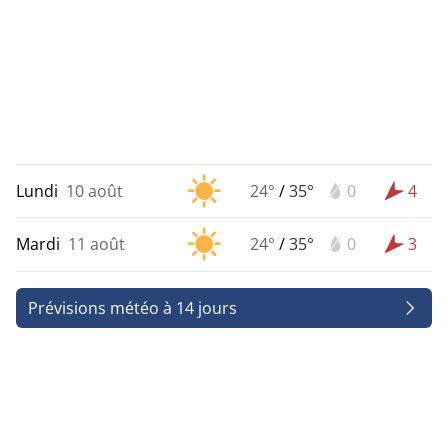
Lundi
10 août
24°
/
35°
0
4
Mardi
11 août
24°
/
35°
0
3
Prévisions météo à 14 jours