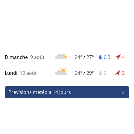
Dimanche
9 août
24°
/
27°
0,3
4
Lundi
10 août
24°
/
29°
0
3
Prévisions météo à 14 jours