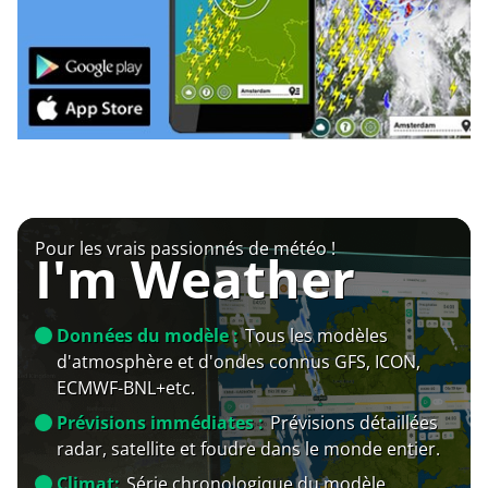
Pour les vrais passionnés de météo !
I'm Weather
Données du modèle :
Tous les modèles
d'atmosphère et d'ondes connus GFS, ICON,
ECMWF-BNL+etc.
Prévisions immédiates :
Prévisions détaillées
radar, satellite et foudre dans le monde entier.
Climat:
Série chronologique du modèle