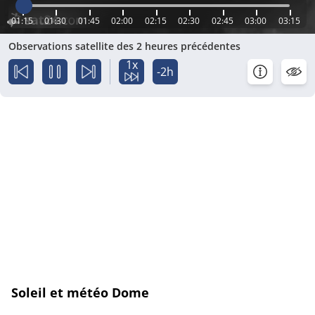
01:15
01:30
01:45
02:00
02:15
02:30
02:45
03:00
03:15
Observations satellite des 2 heures précédentes
1x
-2h
Soleil et météo Dome