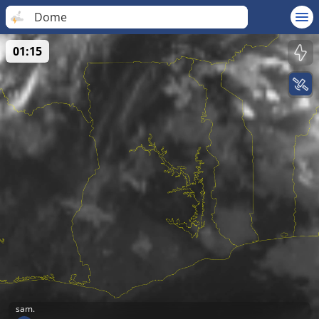
Dome
01:15
sam.