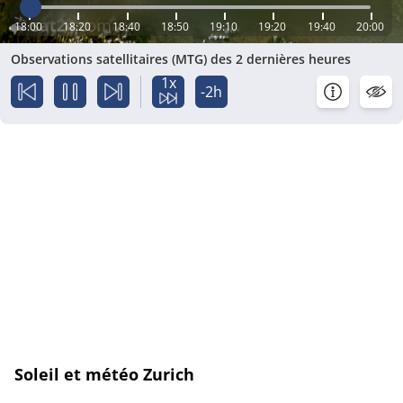
18:00
18:20
18:40
18:50
19:10
19:20
19:40
20:00
Observations satellitaires (MTG) des 2 dernières heures
1x
-2h
Soleil et météo Zurich