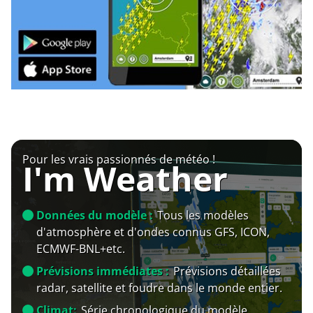
Pour les vrais passionnés de météo !
I'm Weather
Données du modèle :
Tous les modèles
d'atmosphère et d'ondes connus GFS, ICON,
ECMWF-BNL+etc.
Prévisions immédiates :
Prévisions détaillées
radar, satellite et foudre dans le monde entier.
Climat:
Série chronologique du modèle