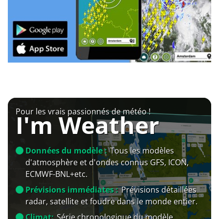
Pour les vrais passionnés de météo !
I'm Weather
Données du modèle :
Tous les modèles
d'atmosphère et d'ondes connus GFS, ICON,
ECMWF-BNL+etc.
Prévisions immédiates :
Prévisions détaillées
radar, satellite et foudre dans le monde entier.
Climat:
Série chronologique du modèle