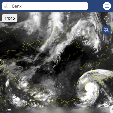
Benxi
11:45
dim.