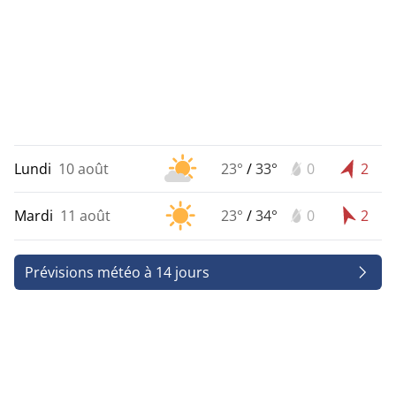
Lundi
10 août
23°
/
33°
0
2
Mardi
11 août
23°
/
34°
0
2
Prévisions météo à 14 jours