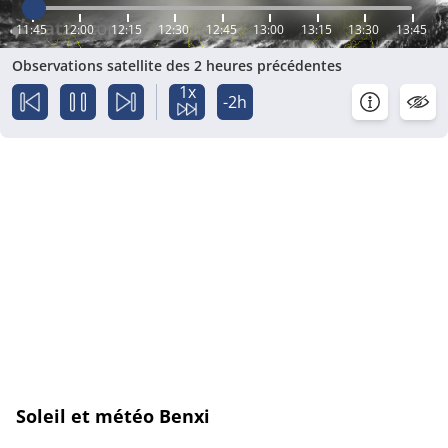
11:45
12:00
12:15
12:30
12:45
13:00
13:15
13:30
13:45
Observations satellite des 2 heures précédentes
1x
-2h
Soleil et météo Benxi