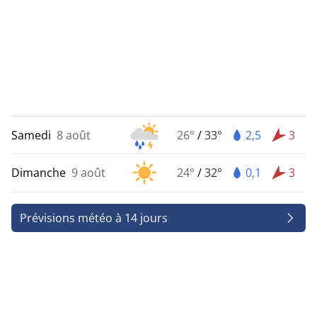
Samedi
8 août
26°
/
33°
2,5
3
Dimanche
9 août
24°
/
32°
0,1
3
Prévisions météo à 14 jours