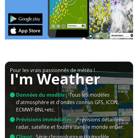
Pour les vrais passionnés de météo !
I'm Weather
Données du modèle :
Tous les modèles
d'atmosphère et d'ondes connus GFS, ICON,
ECMWF-BNL+etc.
Prévisions immédiates :
Prévisions détaillées
radar, satellite et foudre dans le monde entier.
Climat:
Série chronologique du modèle