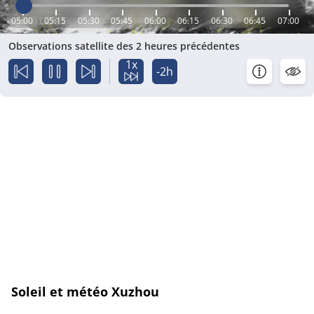
05:00
05:15
05:30
05:45
06:00
06:15
06:30
06:45
07:00
Observations satellite des 2 heures précédentes
1x
-2h
Soleil et météo Xuzhou