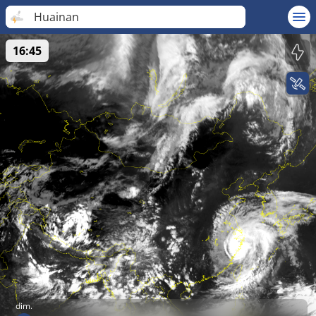
Huainan
16:45
dim.