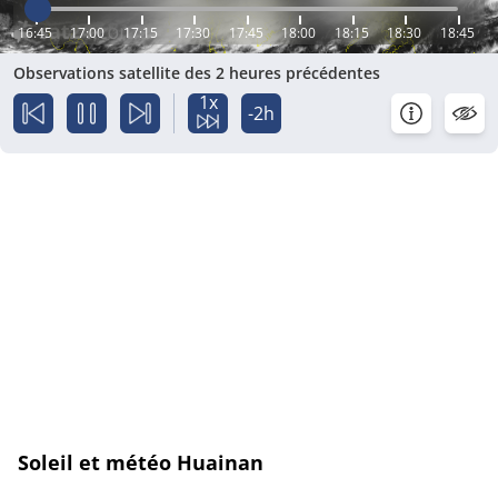
16:45
17:00
17:15
17:30
17:45
18:00
18:15
18:30
18:45
Observations satellite des 2 heures précédentes
1x
-2h
Soleil et météo Huainan