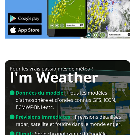
Pour les vrais passionnés de météo !
I'm Weather
Données du modèle :
Tous les modèles
d'atmosphère et d'ondes connus GFS, ICON,
ECMWF-BNL+etc.
Prévisions immédiates :
Prévisions détaillées
radar, satellite et foudre dans le monde entier.
Climat:
Série chronologique du modèle