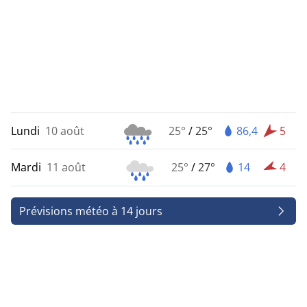
Lundi
10 août
25°
/
25°
86,4
5
Mardi
11 août
25°
/
27°
14
4
Prévisions météo à 14 jours