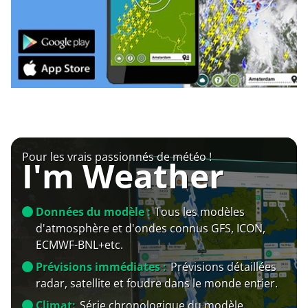
Pour les vrais passionnés de météo !
I'm Weather
Données du modèle :
Tous les modèles
d'atmosphère et d'ondes connus GFS, ICON,
ECMWF-BNL+etc.
Prévisions immédiates :
Prévisions détaillées
radar, satellite et foudre dans le monde entier.
Climat:
Série chronologique du modèle