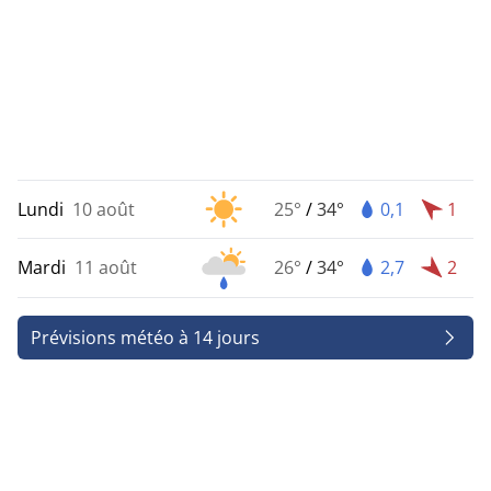
Lundi
10 août
25°
/
34°
0,1
1
Mardi
11 août
26°
/
34°
2,7
2
Prévisions météo à 14 jours