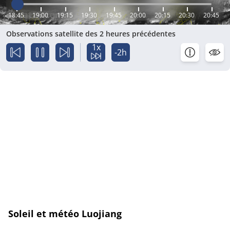
18:45
19:00
19:15
19:30
19:45
20:00
20:15
20:30
20:45
Observations satellite des 2 heures précédentes
1x
-2h
Soleil et météo Luojiang