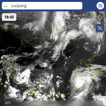
Luojiang
18:45
dim.