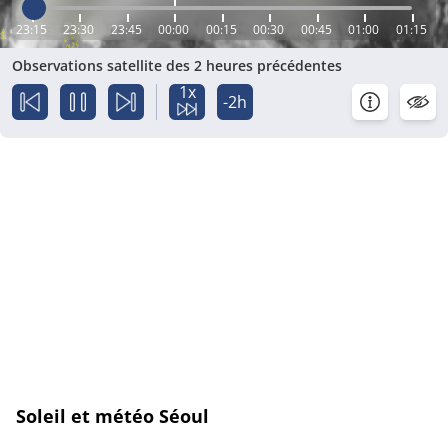
23:15
23:30
23:45
00:00
00:15
00:30
00:45
01:00
01:15
Observations satellite des 2 heures précédentes
1x
-2h
Soleil et météo Séoul