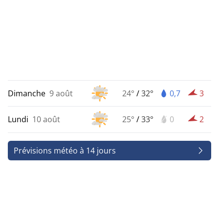
Dimanche
9 août
24°
/
32°
0,7
3
Lundi
10 août
25°
/
33°
0
2
Prévisions météo à 14 jours