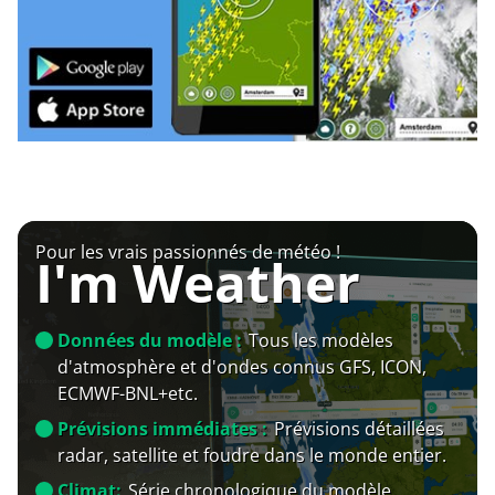
Pour les vrais passionnés de météo !
I'm Weather
Données du modèle :
Tous les modèles
d'atmosphère et d'ondes connus GFS, ICON,
ECMWF-BNL+etc.
Prévisions immédiates :
Prévisions détaillées
radar, satellite et foudre dans le monde entier.
Climat:
Série chronologique du modèle