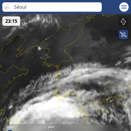
Séoul
23:15
sam.
dim.