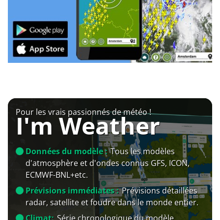
Pour les vrais passionnés de météo !
I'm Weather
Données du modèle :
Tous les modèles
d'atmosphère et d'ondes connus GFS, ICON,
ECMWF-BNL+etc.
Prévisions immédiates :
Prévisions détaillées
radar, satellite et foudre dans le monde entier.
Climat:
Série chronologique du modèle