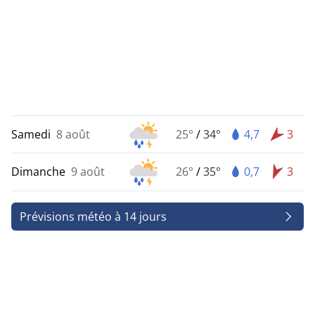
Samedi
8 août
25°
/
34°
4,7
3
Dimanche
9 août
26°
/
35°
0,7
3
Prévisions météo à 14 jours