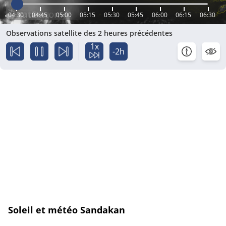
04:30
04:45
05:00
05:15
05:30
05:45
06:00
06:15
06:30
Observations satellite des 2 heures précédentes
1x
-2h
Soleil et météo Sandakan